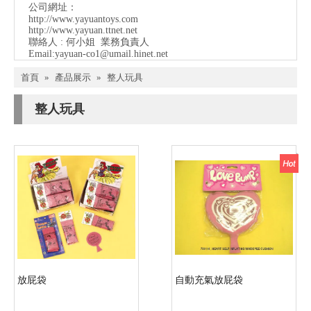
公司網址：
http://www.yayuantoys.com
http://www.yayuan.ttnet.net
聯絡人 : 何小姐 業務負責人
Email:
yayuan-co1@umail.hinet.net
首頁
»
產品展示
»
整人玩具
整人玩具
放屁袋
自動充氣放屁袋